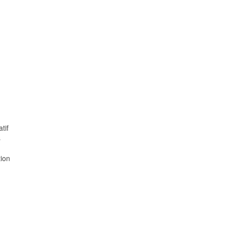
tif
s
tion