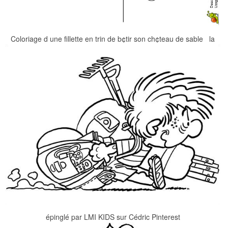
Coloriage d une fillette en trin de b¢tir son ch¢teau de sable la
épinglé par LMI KIDS sur Cédric Pinterest