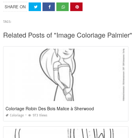
SHARE ON
TAGS:
Related Posts of "Image Coloriage Palmier"
Coloriage Robin Des Bois Malice à Sherwood
Coloriage
973 Views