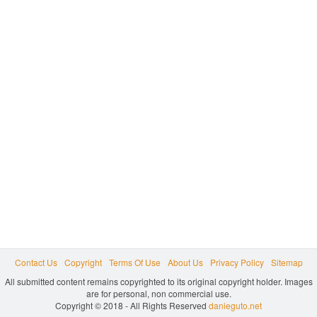
Contact Us
Copyright
Terms Of Use
About Us
Privacy Policy
Sitemap
All submitted content remains copyrighted to its original copyright holder. Images
are for personal, non commercial use.
Copyright © 2018 - All Rights Reserved
danieguto.net