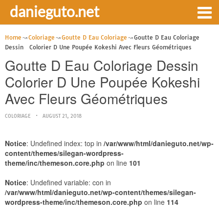
danieguto.net
Home
Coloriage
Goutte D Eau Coloriage
Goutte D Eau Coloriage
Dessin Colorier D Une Poupée Kokeshi Avec Fleurs Géométriques
Goutte D Eau Coloriage Dessin
Colorier D Une Poupée Kokeshi
Avec Fleurs Géométriques
COLORIAGE
AUGUST 21, 2018
Notice
: Undefined index: top in
/var/www/html/danieguto.net/wp-
content/themes/silegan-wordpress-
theme/inc/themeson.core.php
on line
101
Notice
: Undefined variable: con in
/var/www/html/danieguto.net/wp-content/themes/silegan-
wordpress-theme/inc/themeson.core.php
on line
114