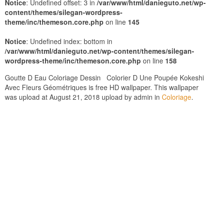
Notice
: Undefined offset: 3 in
/var/www/html/danieguto.net/wp-
content/themes/silegan-wordpress-
theme/inc/themeson.core.php
on line
145
Notice
: Undefined index: bottom in
/var/www/html/danieguto.net/wp-content/themes/silegan-
wordpress-theme/inc/themeson.core.php
on line
158
Goutte D Eau Coloriage Dessin Colorier D Une Poupée Kokeshi
Avec Fleurs Géométriques is free HD wallpaper. This wallpaper
was upload at August 21, 2018 upload by admin in
Coloriage
.