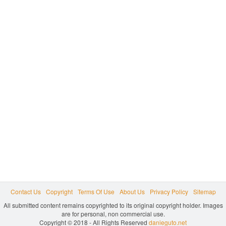
Contact Us
Copyright
Terms Of Use
About Us
Privacy Policy
Sitemap
All submitted content remains copyrighted to its original copyright holder. Images
are for personal, non commercial use.
Copyright © 2018 - All Rights Reserved
danieguto.net