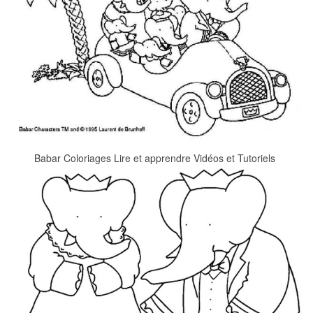
Babar Coloriages Lire et apprendre Vidéos et Tutoriels