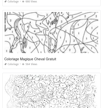
Coloriage
666 Views
Coloriage Magique Cheval Gratuit
Coloriage
564 Views