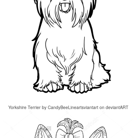
Yorkshire Terrier by CandyBeeLineartsviantart on deviantART