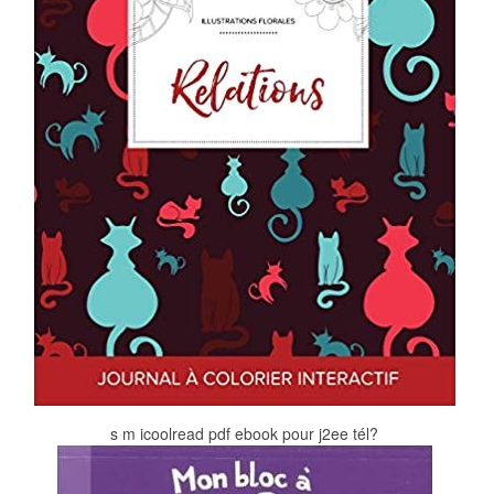
s m icoolread pdf ebook pour j2ee tél?