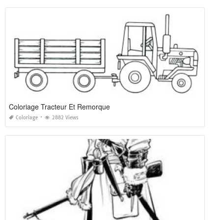
Coloriage Tracteur Et Remorque
Coloriage
2882 Views