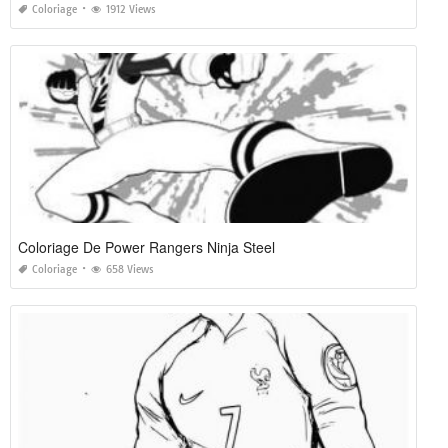
Coloriage
1912 Views
Coloriage De Power Rangers Ninja Steel
Coloriage
658 Views