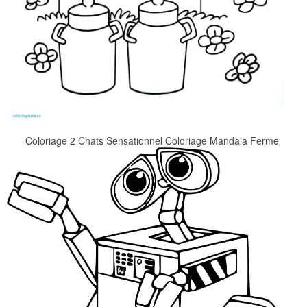
Coloriage 2 Chats Sensationnel Coloriage Mandala Ferme