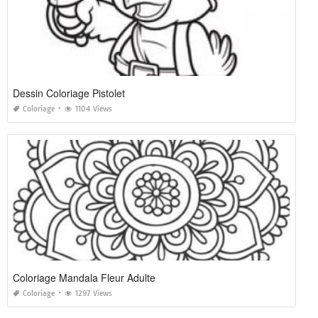
Dessin Coloriage Pistolet
Coloriage
1104 Views
Coloriage Mandala Fleur Adulte
Coloriage
1297 Views