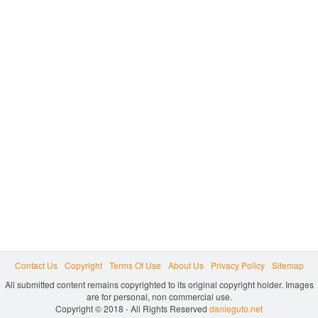
Contact Us
Copyright
Terms Of Use
About Us
Privacy Policy
Sitemap
All submitted content remains copyrighted to its original copyright holder. Images
are for personal, non commercial use.
Copyright © 2018 - All Rights Reserved
danieguto.net