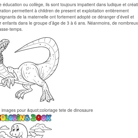
 éducation ou collège, ils sont toujours impatient dans ludique et créati
oration permettent à children de present et exploitation entièrement
eignants de la maternelle ont fortement adopté ce déranger d’éveil et
pour enfants dans le groupe d’âge de 3 à 6 ans. Néanmoins, de nombreux
passe-temps.
 images pour &quot;coloriage tete de dinosaure