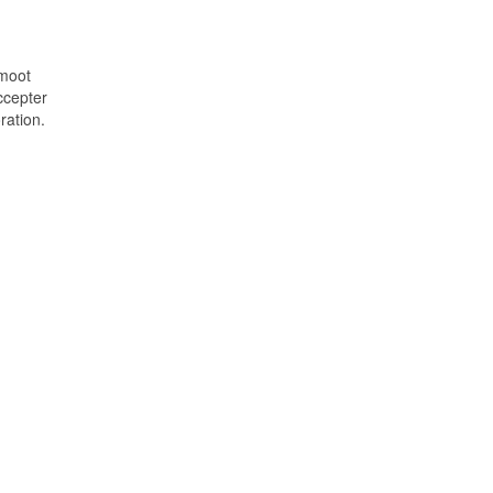
 moot
accepter
ration.