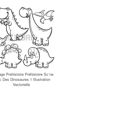
age Prehistoire Préhistoire Sc¨ne
 Des Dinosaures 1 Illustration
Vectorielle