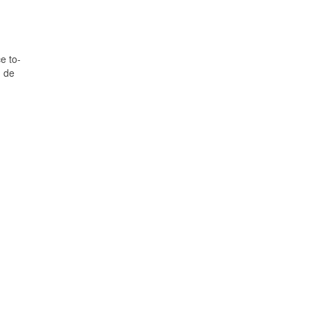
e to-
, de