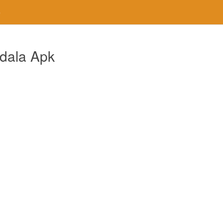
e
ndala Apk