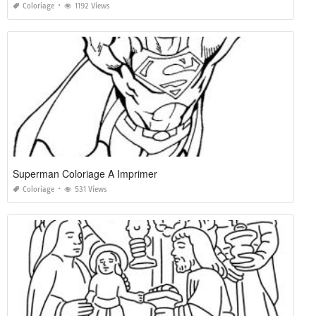
Coloriage
1192 Views
Superman Coloriage A Imprimer
Coloriage
531 Views