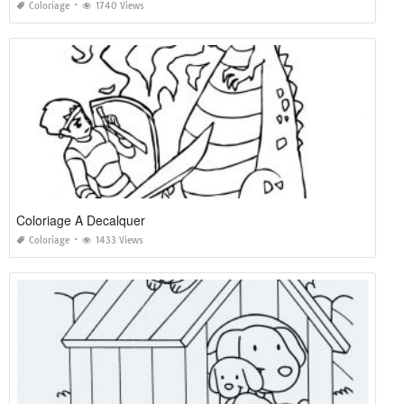
Coloriage
1740 Views
Coloriage A Decalquer
Coloriage
1433 Views