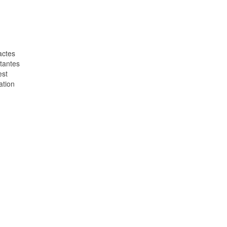
actes
rtantes
est
ation