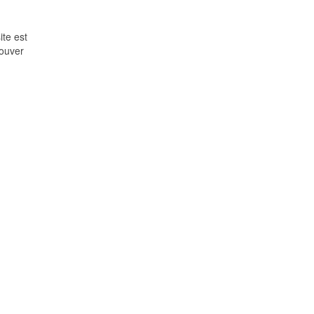
ite est
rouver