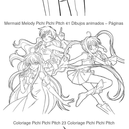
Mermaid Melody Pichi Pichi Pitch 41 Dibujos animados – Páginas
Coloriage Pichi Pichi Pitch 23 Coloriage Pichi Pichi Pitch