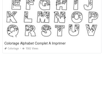
Coloriage Alphabet Complet A Imprimer
Coloriage
1582 Views