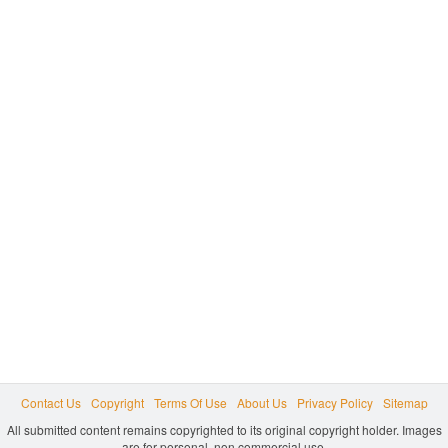
Contact Us
Copyright
Terms Of Use
About Us
Privacy Policy
Sitemap
All submitted content remains copyrighted to its original copyright holder. Images
are for personal, non commercial use.