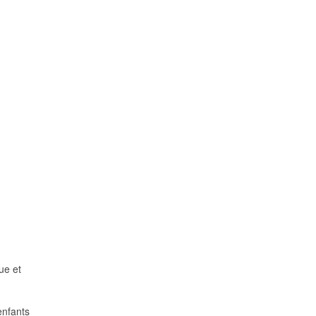
ue et
enfants