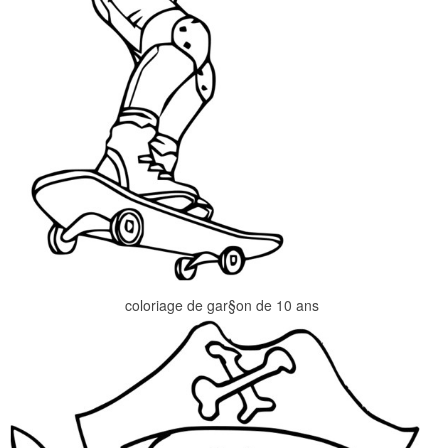
coloriage de gar§on de 10 ans