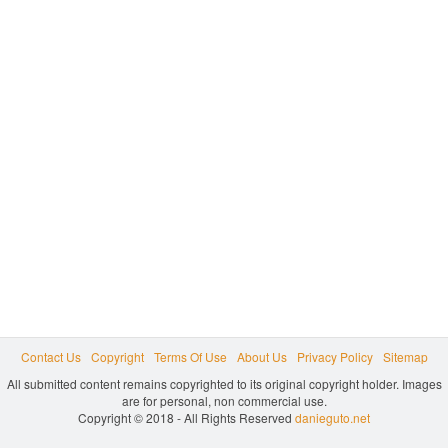
Contact Us
Copyright
Terms Of Use
About Us
Privacy Policy
Sitemap
All submitted content remains copyrighted to its original copyright holder. Images
are for personal, non commercial use.
Copyright © 2018 - All Rights Reserved
danieguto.net