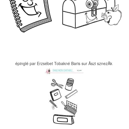
épinglé par Erzsébet Tobakné Baris sur Åszi sz­nezÅk