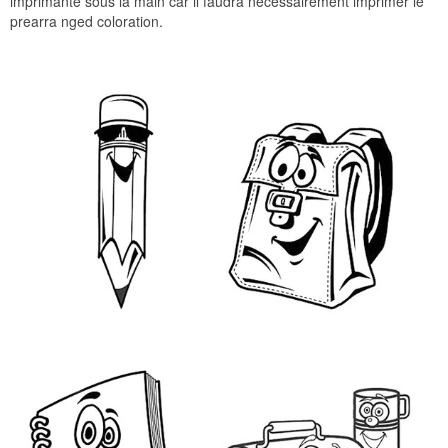
imprimante sous la main car il faudra nécessairement imprimer le
prearra nged coloration.