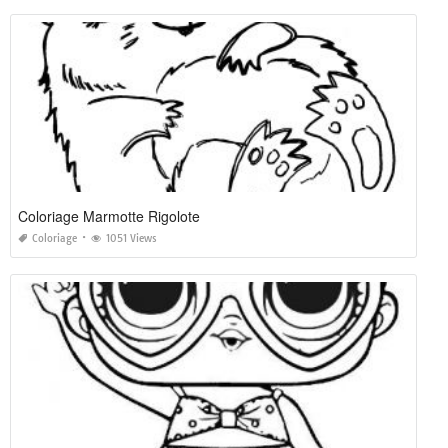
Coloriage Marmotte Rigolote
Coloriage
1051 Views