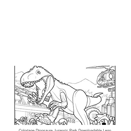
Coloriage Dinosaure Jurassic Park Downloadable Lego