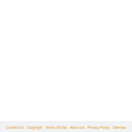
Contact Us
Copyright
Terms Of Use
About Us
Privacy Policy
Sitemap