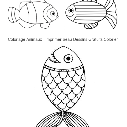
Coloriage Animaux Imprimer Beau Dessins Gratuits Colorier