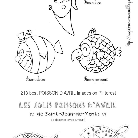
213 best POISSON D AVRIL images on Pinterest