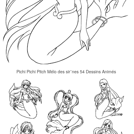
Pichi Pichi Pitch Mélo des sir¨nes 54 Dessins Animés