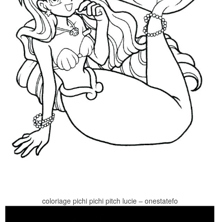
coloriage pichi pichi pitch lucie – onestatefo