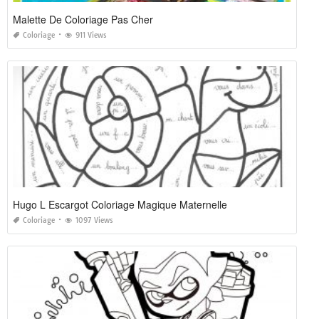
Malette De Coloriage Pas Cher
Coloriage
911 Views
Hugo L Escargot Coloriage Magique Maternelle
Coloriage
1097 Views