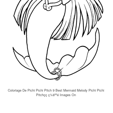
Coloriage De Pichi Pichi Pitch 9 Best Mermaid Melody Pichi Pichi
Pitchçç ç¾äººé­ Images On