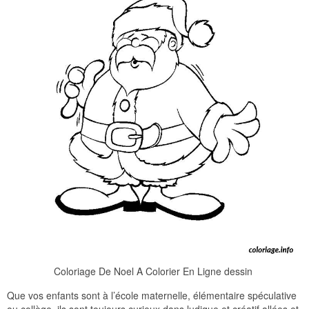
Coloriage De Noel A Colorier En Ligne dessin
Que vos enfants sont à l’école maternelle, élémentaire spéculative