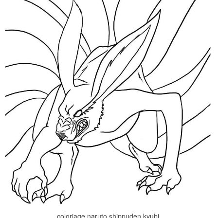
coloriage naruto shippuden kyubi