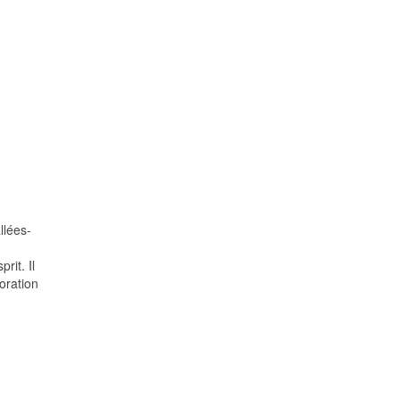
llées-
rit. Il
oration