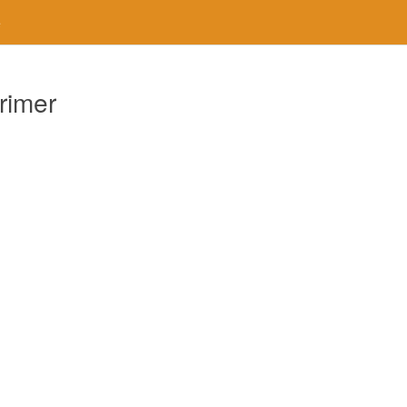
e
rimer