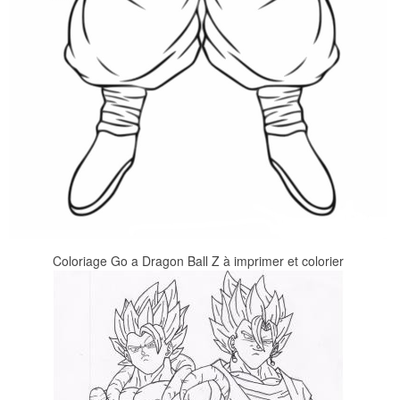
Coloriage Go a Dragon Ball Z à imprimer et colorier