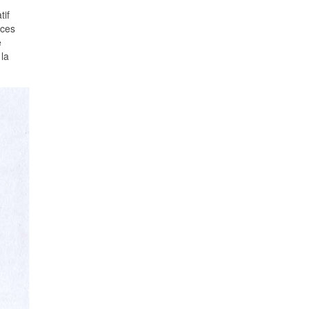
tif
rces
e
la