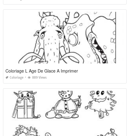
Coloriage L Age De Glace A Imprimer
Coloriage
889 Views