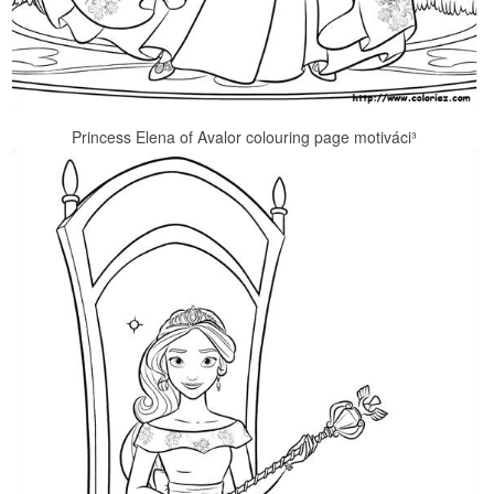
Princess Elena of Avalor colouring page motiváci³