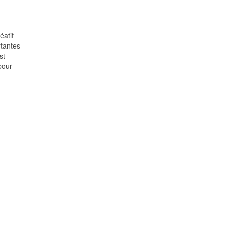
éatif
rtantes
st
pour