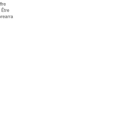
ffre
 Être
prearra