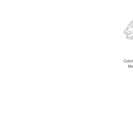
Color
Me