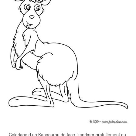
Coloriage d un Kangourou de face  imprimer gratuitement ou