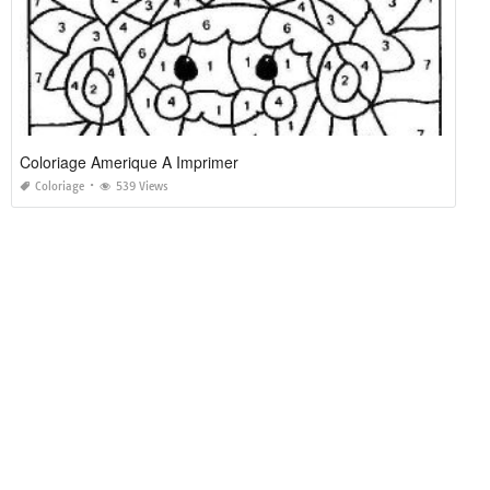
Coloriage Amerique A Imprimer
Coloriage
539 Views