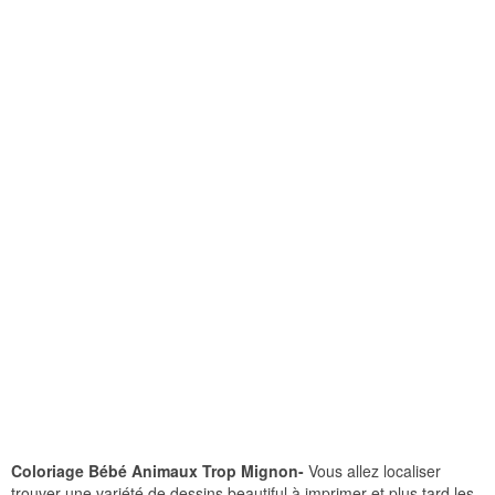
Coloriage Bébé Animaux Trop Mignon-
Vous allez localiser
trouver une variété de dessins beautiful à imprimer et plus tard les