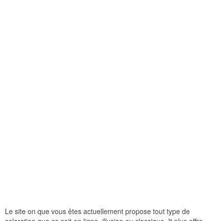
Le site on que vous êtes actuellement propose tout type de
coloration que ce soit en ligne, illusion ou classique. It plus offre