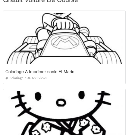
Coloriage A Imprimer sonic Et Mario
Coloriage
680 Views