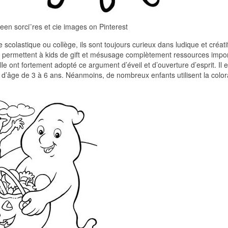
een sorci¨res et cie images on Pinterest
scolastique ou collège, ils sont toujours curieux dans ludique et créati
tion permettent à kids de gift et mésusage complètement ressources impo
lle ont fortement adopté ce argument d’éveil et d’ouverture d’esprit. Il e
 d’âge de 3 à 6 ans. Néanmoins, de nombreux enfants utilisent la color