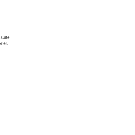
nsuite
rier.