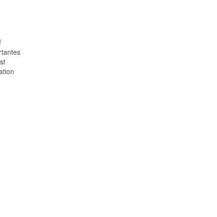
f
rtantes
st
ation