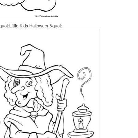
quot;Little Kids Halloween&quot;