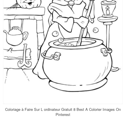
Coloriage à Faire Sur L ordinateur Gratuit 8 Best A Colorier Images On
Pinterest