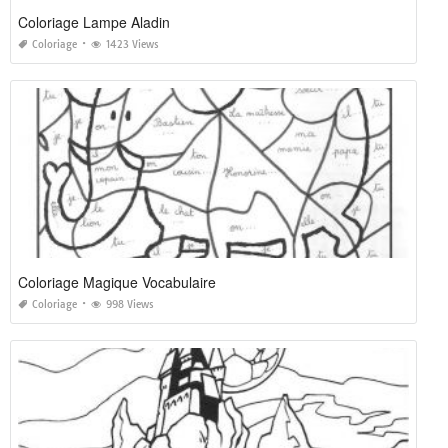
Coloriage Lampe Aladin
Coloriage
1423 Views
Coloriage Magique Vocabulaire
Coloriage
998 Views