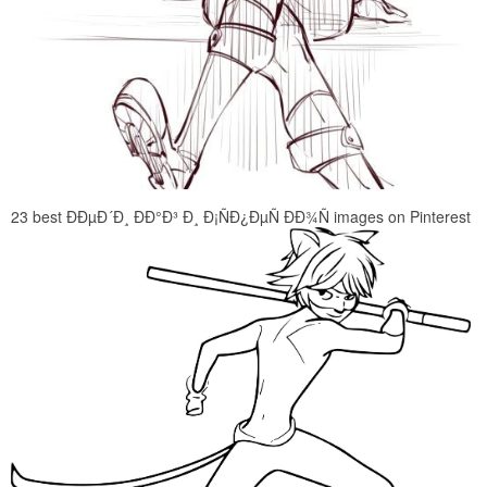
23 best ÐÐµÐ´Ð¸ ÐÐ°Ð³ Ð¸ Ð¡ÑÐ¿ÐµÑ ÐÐ¾Ñ images on Pinterest