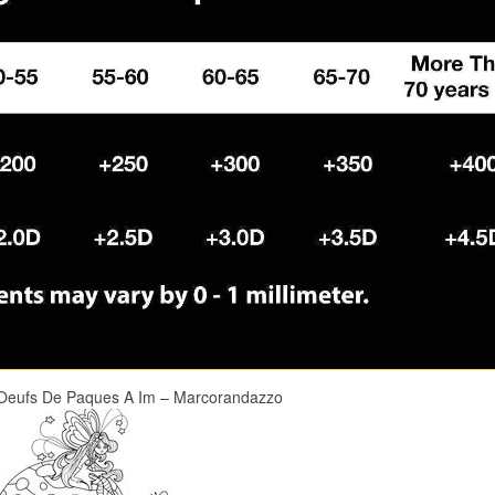
 Oeufs De Paques A Im – Marcorandazzo