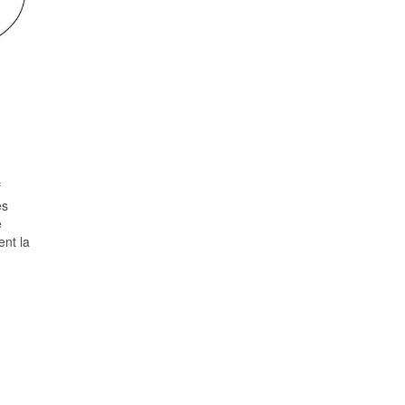
f
es
e
ent la