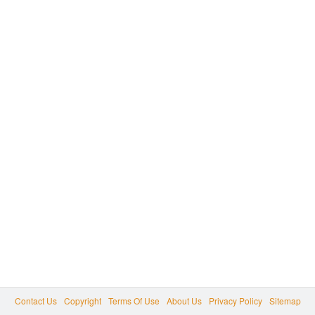
Contact Us
Copyright
Terms Of Use
About Us
Privacy Policy
Sitemap