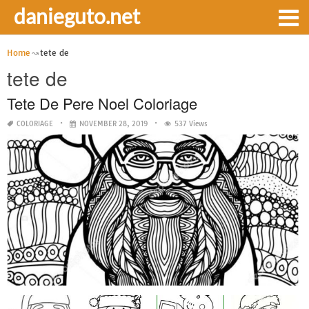
danieguto.net
Home
tete de
tete de
Tete De Pere Noel Coloriage
COLORIAGE
NOVEMBER 28, 2019
537 Views