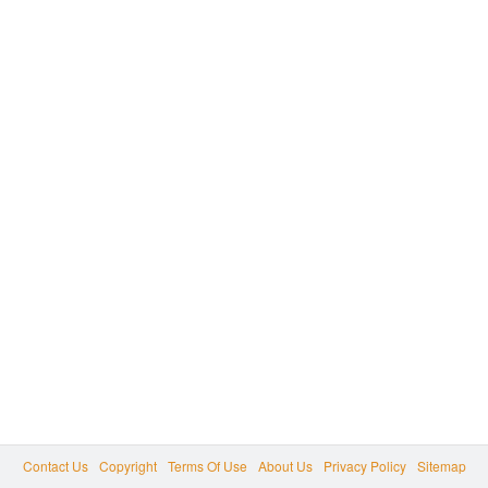
Contact Us
Copyright
Terms Of Use
About Us
Privacy Policy
Sitemap