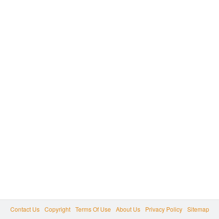
Contact Us
Copyright
Terms Of Use
About Us
Privacy Policy
Sitemap