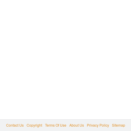
Contact Us
Copyright
Terms Of Use
About Us
Privacy Policy
Sitemap