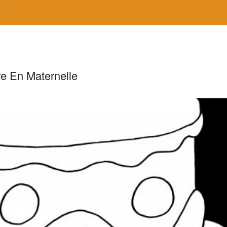
e
e En Maternelle