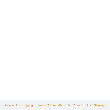
Contact Us
Copyright
Terms Of Use
About Us
Privacy Policy
Sitemap