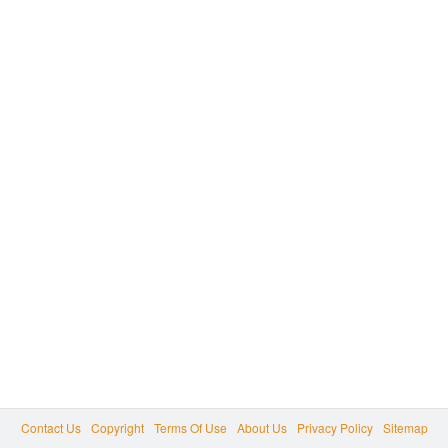
Contact Us
Copyright
Terms Of Use
About Us
Privacy Policy
Sitemap