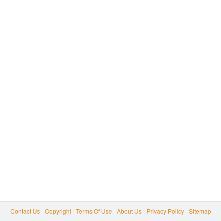
Contact Us
Copyright
Terms Of Use
About Us
Privacy Policy
Sitemap