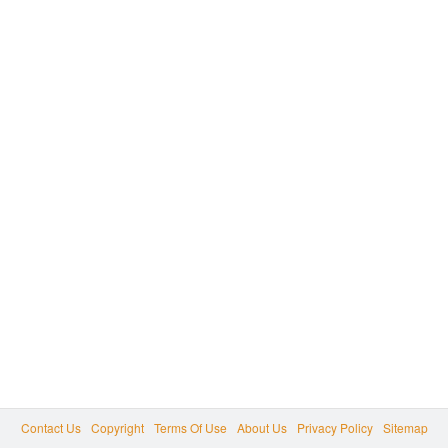
Contact Us
Copyright
Terms Of Use
About Us
Privacy Policy
Sitemap