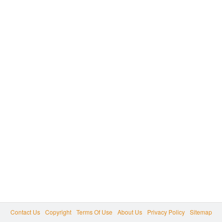
Contact Us
Copyright
Terms Of Use
About Us
Privacy Policy
Sitemap